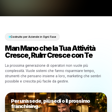
configurazione rapida, flussi di lavoro orientati al
ristorazione, connettività con il POS, supporto multi-
automazione e controllo centralizzato.
Configurazione rapida
Avvia campagne e contenuti velocemente senza aspett
settimane per impostare il marketing.
Orientato alla ristorazione
Promuovi menu, consegne, eventi, visite ripetute e ore
con flussi di lavoro pensati per le attività food.
Automazione basata sull'AI
Riduci il lavoro di marketing ripetitivo e mantieni conten
campagne e insights in movimento.