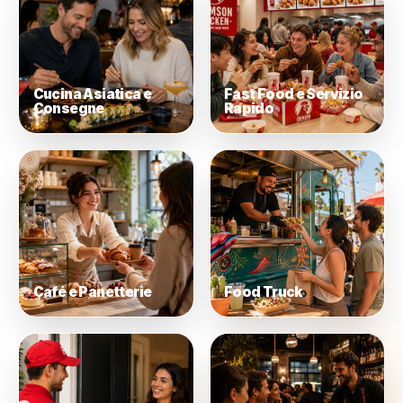
Ristorazione Casual
Ristoranti Gourm
Cucina Asiatica e
Fast Food e Servi