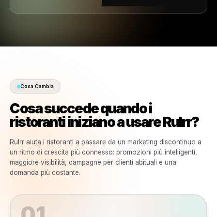
Controllo
Multi-Sede
Infrastruttura progettata
per PMI in crescita e
franchising.
Gestione
Multi-Brand
Centralizza le
operazioni di marketing