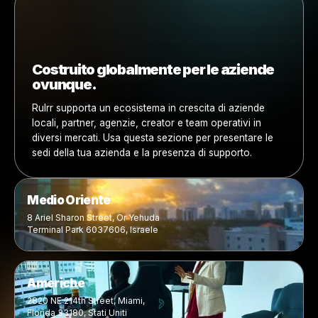
Telefono (opzionale)
Come possiamo aiutarti?
Messaggio
Ho letto la
politica sulla privacy
e acconsento al trattame
dei miei dati personali.
*
Invia richiesta