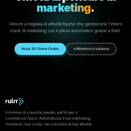
Costruito globalmente per le aziend
ovunque.
Rulrr supporta un ecosistema in crescita di aziende
locali, partner, agenzie, creator e team operativi in
diversi mercati. Usa questa sezione per presentare l
sedi della tua azienda e la presenza di supporto.
Medio Oriente
8 Ariel Sharon Street, Or Yehuda
Terminal Park 6037606, Israele
Americhe