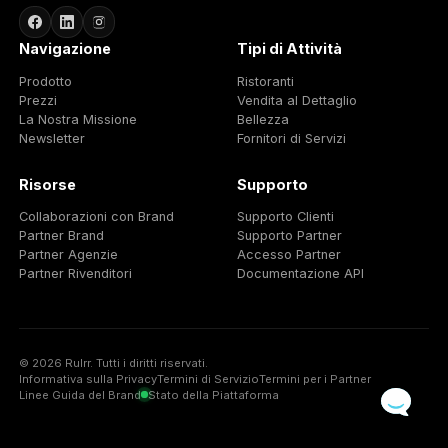
2820 NE 214th Street, Miami,
Florida 33180, Stati Uniti
Europa
92 Boulevard Victor Hugo, Parigi
92110 Clichy, Francia
Contatto
+1786-692-8760
letschat@rulrr.com