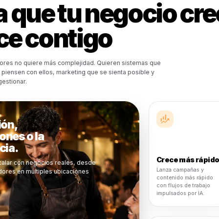
Hecho para res
necesitan veloci
cont
Los operadores de restaurantes no tienen tiem
Rulrr está construido en torno a una configura
restaurantes, conectividad POS, soporte para
control cent
Configuración rápida
Haz que las campañas y el contenido se muevan
rápidamente sin esperar semanas para una
construcción de marketing.