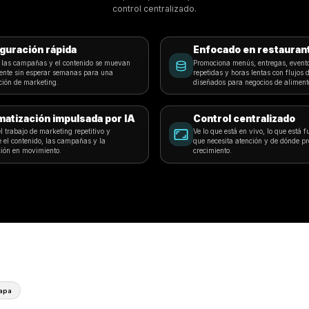
naderías
Camiones de Comida
Construido par