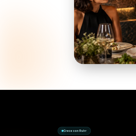
Construido para
A me