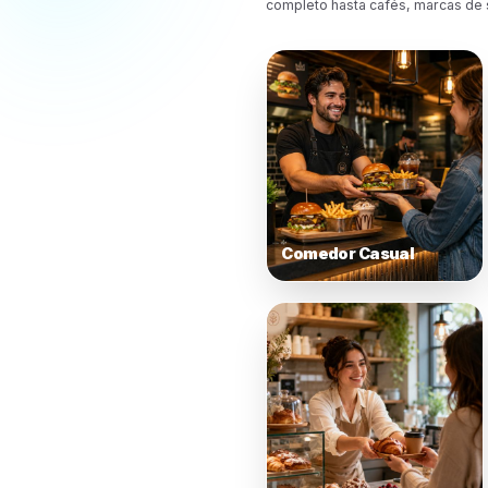
Construido para
Dife
nece
de c
Rulrr se adapta 
comida, patrone
completo hasta c