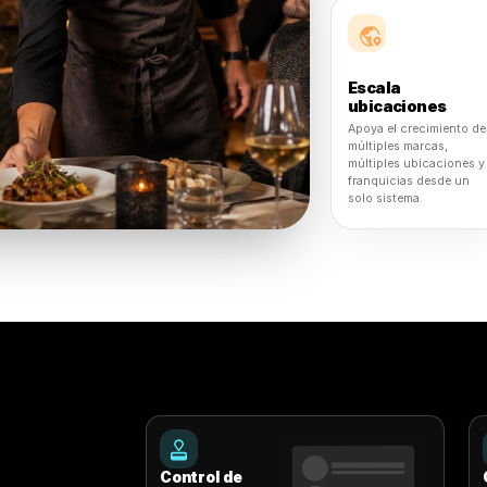
Automatización impulsada por IA
Reduce el trabajo de marketing repetitivo y
mantiene el contenido, las campañas y la
información en movimiento.
 negocios en cada etapa
dida que tu ne