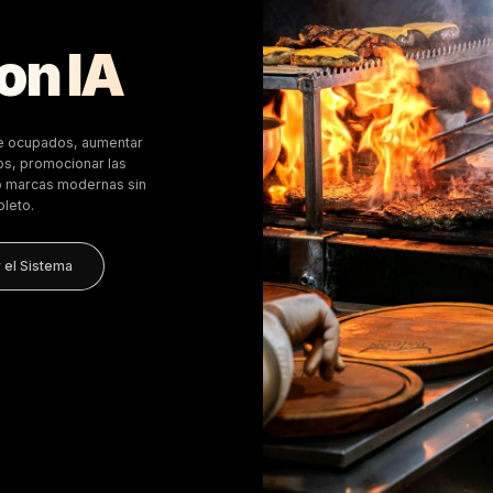
omercio físico
taurante
ting.
na con IA
rantes a mantenerse ocupados, aumentar
impulsar más pedidos, promocionar las
er marketing como marcas modernas sin
de marketing completo.