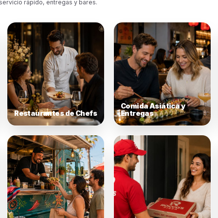
 cada tipo de restaurante
rentes restaur
sitan diferente
recimiento.
a diferentes modelos de restaurantes, comportamiento del
s de pedido y objetivos de crecimiento, desde restaurant
afés, marcas de servicio rápido, entregas y bares.