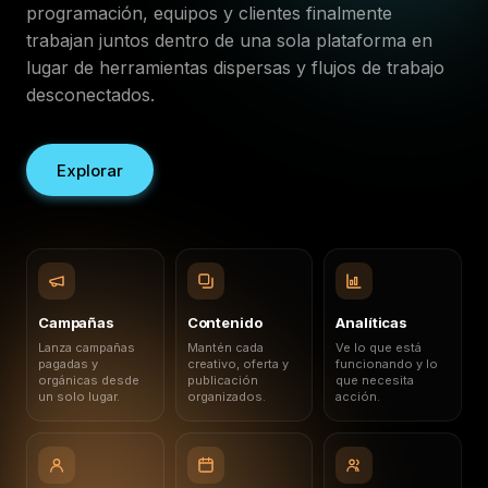
programación, equipos y clientes finalmente
trabajan juntos dentro de una sola plataforma en
lugar de herramientas dispersas y flujos de trabajo
desconectados.
Explorar
Campañas
Contenido
Analíticas
Lanza campañas
Mantén cada
Ve lo que está
pagadas y
creativo, oferta y
funcionando y lo
orgánicas desde
publicación
que necesita
un solo lugar.
organizados.
acción.