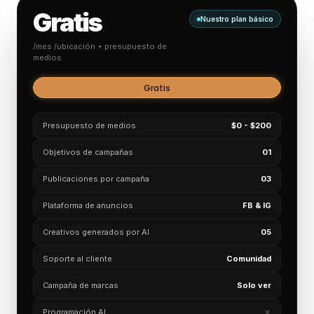
Gratis
Nuestro plan básico
/mes /ubicación + presupuesto de
medios
Gratis
Presupuesto de medios
$0 - $200
Objetivos de campañas
01
Publicaciones por campaña
03
Plataforma de anuncios
FB & IG
Creativos generados por AI
05
Soporte al cliente
Comunidad
Campaña de marcas
Solo ver
Programación AI