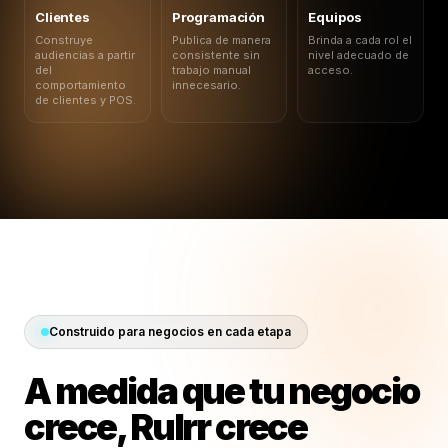
Clientes
Programación
Equipos
Construye
Publica de manera
Brinda a cada rol el
audiencias a partir
consistente sin
nivel adecuado de
del
trabajo manual
acceso.
comportamiento
innecesario.
de clientes y POS.
Construido para negocios en cada etapa
A medida que tu negocio
crece, Rulrr crece