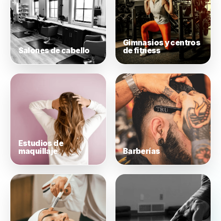
Uñas y cosméticos
Spa y bienestar
Gimnasios y cen
Salones de cabello
de fitness