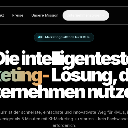
Produkt
Preise
Unsere Mission
Unternehmenstypen
KI-Marketingplattform für KMUs
Die intelligen
keting-
Lösung
 Unternehmen 
Rulrr ist der schnellste, einfachste und innovativste W