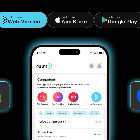
weniger als 5 Minuten mit KI-Marketing zu starten - 
erforderlich.
Erkunden
Laden im
Jet
Web-Version
App Store
G