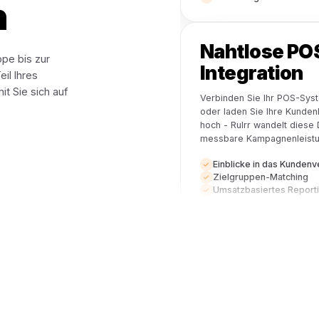
KI-
Kamp
Rulrrs KI-Eng
 &
Ihre Kampagn
Kundendaten
ierte
Automatis
Echtzeit-
Einrichtu
en
Nahtl
ielgruppe bis zur