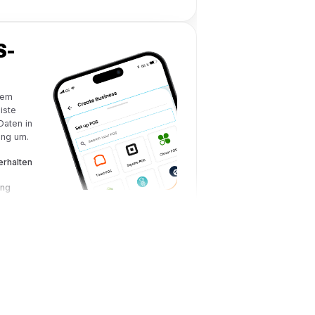
agnenmanager
ine erstellt, startet und optimiert
en auf Basis echter
.
ch optimierte Anzeigen
Lernen
ng ohne Aufwand
ose POS-