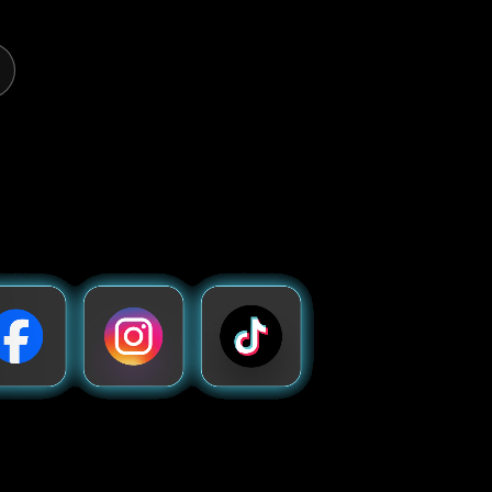
kein Fachwissen
zt bei
oogle Play