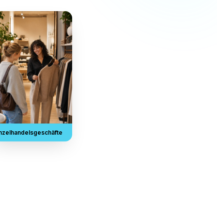
lt, auf die alle angewiesen
nessstudios, Salons und lokale
n
tleister
Einzelhandelsgeschäfte