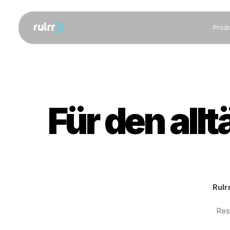
F
ü
r
d
e
n