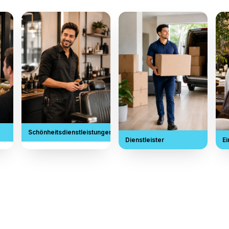
Rulrr wurde für die Unternehmen entwicke
sind
Restaurants, Geschäfte, Kliniken, Cafés, Fit
Dienstleistunge
ants
Schönheitsdienstleistungen
Diens