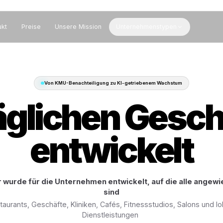
Produkt
Preise
Unsere Mission
Unternehmenstypen
Von KMU-Benachteiligung zu KI-getr
a
l
l
t
ä
g
l
i
c
h
e
n
e
n
t
w
i
c