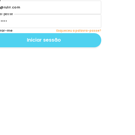
Bem-vindo de Vol
Parceiros!
Vamos levá-lo de volta ao crescimento d
E-mail
Palavra-passe
Lembrar-me
Iniciar sess